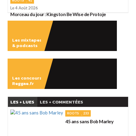
ROOTS
41
Le 4 Août 2026
Morceau du jour : Kingston Be Wise de Protoje
Les mixtapes
& podcasts
ÉCOUTER
Les concours
Reggae.fr
LES + LUES
LES + COMMENTÉES
ROOTS
233
45 ans sans Bob Marley