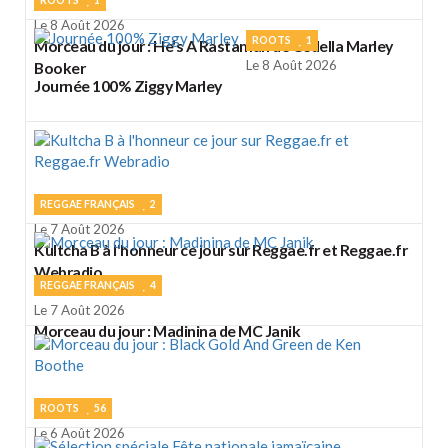
Le 8 Août 2026
ROOTS
1
Morceau du jour : He's A Rastaman de Cedella Marley
Le 8 Août 2026
Booker
Journée 100% Ziggy Marley
REGGAE FRANÇAIS
2
Le 7 Août 2026
Kultcha B à l'honneur ce jour sur Reggae.fr et Reggae.fr
Webradio
REGGAE FRANÇAIS
4
Le 7 Août 2026
Morceau du jour : Madinina de MC Janik
ROOTS
56
Le 6 Août 2026