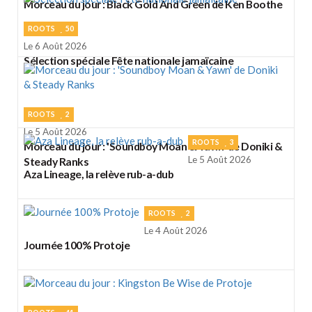
Morceau du jour : Black Gold And Green de Ken Boothe
ROOTS
50
Le 6 Août 2026
Sélection spéciale Fête nationale jamaïcaine
ROOTS
2
Le 5 Août 2026
ROOTS
3
Morceau du jour : 'Soundboy Moan & Yawn' de Doniki &
Le 5 Août 2026
Steady Ranks
Aza Lineage, la relève rub-a-dub
ROOTS
2
Le 4 Août 2026
Journée 100% Protoje