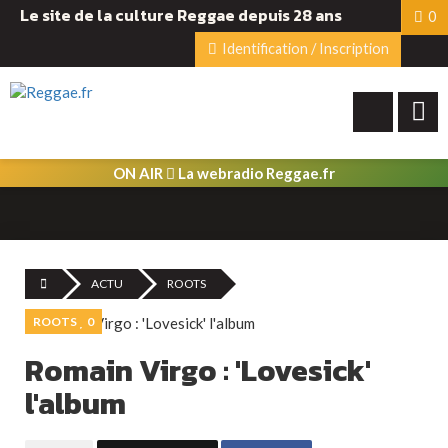
Le site de la culture Reggae depuis 28 ans
0
Identification / Inscription
ON AIR
La webradio Reggae.fr
ACTU
ROOTS
ROOTS
0
Romain Virgo : 'Lovesick'
l'album