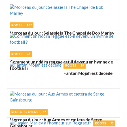
ROOTS
167
Morceau du jour : Selassie Is The Chapel de Bob Marley
ROOTS
78
Comment un riddim reggae est-il devenu un hymne de
ROOTS
39
football ?
Fantan Mojah est décédé
REGGAE FRANÇAIS
67
Morceau du jour : Aux Armes et cætera de Serge
ROOTS
73
Gainsbourg