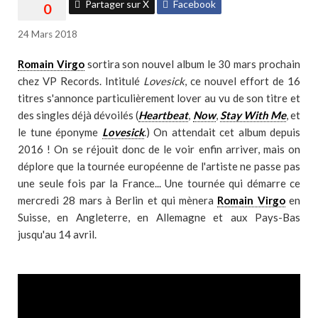
Partager sur X
Facebook
24 Mars 2018
Romain Virgo
sortira son nouvel album le 30 mars prochain
chez VP Records. Intitulé
Lovesick
, ce nouvel effort de 16
titres s'annonce particulièrement lover au vu de son titre et
des singles déjà dévoilés (
Heartbeat
,
Now
,
Stay With Me
, et
le tune éponyme
Lovesick
.) On attendait cet album depuis
2016 ! On se réjouit donc de le voir enfin arriver, mais on
déplore que la tournée européenne de l'artiste ne passe pas
une seule fois par la France... Une tournée qui démarre ce
mercredi 28 mars à Berlin et qui mènera
Romain Virgo
en
Suisse, en Angleterre, en Allemagne et aux Pays-Bas
jusqu'au 14 avril.