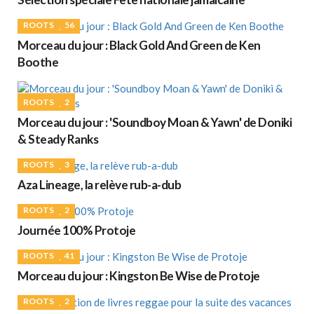
ROOTS
56
Morceau du jour : Black Gold And Green de Ken
Boothe
ROOTS
2
Morceau du jour : 'Soundboy Moan & Yawn' de Doniki
& Steady Ranks
ROOTS
3
Aza Lineage, la relève rub-a-dub
ROOTS
2
Journée 100% Protoje
ROOTS
41
Morceau du jour : Kingston Be Wise de Protoje
ROOTS
2