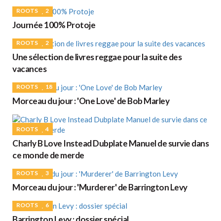
ROOTS
2
Journée 100% Protoje
ROOTS
2
Une sélection de livres reggae pour la suite des
vacances
ROOTS
18
Morceau du jour : 'One Love' de Bob Marley
ROOTS
4
Charly B Love Instead Dubplate Manuel de survie dans
ce monde de merde
ROOTS
3
Morceau du jour : 'Murderer' de Barrington Levy
ROOTS
6
Barrington Levy : dossier spécial