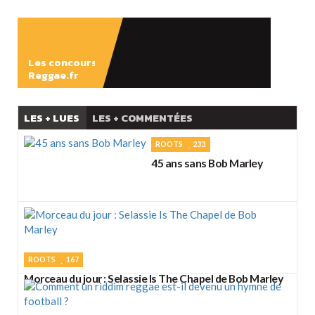
ÉCOUTER
Les concours
Reggae.fr
LES + LUES
LES + COMMENTÉES
ROOTS
233
45 ans sans Bob Marley
ROOTS
167
Morceau du jour : Selassie Is The Chapel de Bob Marley