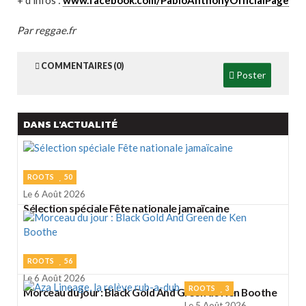
+ d'infos :
www.facebook.com/PabloAnthonyOfficialPage
Par reggae.fr
COMMENTAIRES (0)
Poster
DANS L'ACTUALITÉ
ROOTS
50
Le 6 Août 2026
Sélection spéciale Fête nationale jamaïcaine
ROOTS
56
Le 6 Août 2026
ROOTS
3
Morceau du jour : Black Gold And Green de Ken Boothe
Le 5 Août 2026