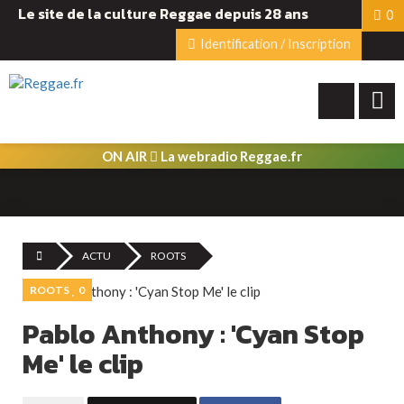
Le site de la culture Reggae depuis 28 ans
0
Identification / Inscription
ON AIR
La webradio Reggae.fr
ACTU
ROOTS
ROOTS
0
Pablo Anthony : 'Cyan Stop
Me' le clip