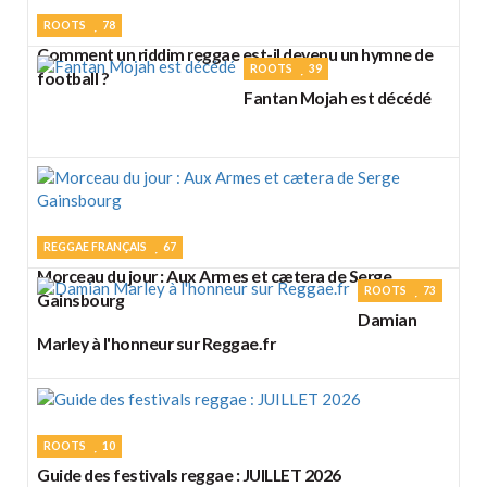
ROOTS
78
Comment un riddim reggae est-il devenu un hymne de
ROOTS
39
football ?
Fantan Mojah est décédé
REGGAE FRANÇAIS
67
Morceau du jour : Aux Armes et cætera de Serge
ROOTS
73
Gainsbourg
Damian
Marley à l'honneur sur Reggae.fr
ROOTS
10
Guide des festivals reggae : JUILLET 2026