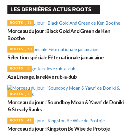
LES DERNIÈRES ACTUS ROOTS
ROOTS
56
Morceau du jour : Black Gold And Green de Ken
Boothe
ROOTS
50
Sélection spéciale Fête nationale jamaïcaine
ROOTS
3
Aza Lineage, la relève rub-a-dub
ROOTS
2
Morceau du jour : 'Soundboy Moan & Yawn' de Doniki
& Steady Ranks
ROOTS
41
Morceau du jour : Kingston Be Wise de Protoje